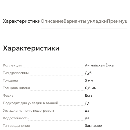
Характеристики
Описание
Варианты укладки
Преимуще
Характеристики
Коллекция
Английская Ёлка
Тип древесины
Дуб
Толщина
5 мм
Толщина шпона
0,6 мм
Фаска
Есть
Подходит для укладки в ванной
Да
Укладка на пол c подогревом
да
Водостойкость
да
Тип соединения
Замковое