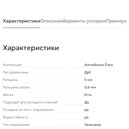
Характеристики
Описание
Варианты укладки
Преимуще
Характеристики
Коллекция
Английская Ёлка
Тип древесины
Дуб
Толщина
5 мм
Толщина шпона
0,6 мм
Фаска
Есть
Подходит для укладки в ванной
Да
Укладка на пол c подогревом
да
Водостойкость
да
Тип соединения
Замковое