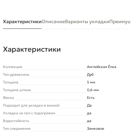
Характеристики
Описание
Варианты укладки
Преимуще
Характеристики
Коллекция
Английская Ёлка
Тип древесины
Дуб
Толщина
5 мм
Толщина шпона
0,6 мм
Фаска
Есть
Подходит для укладки в ванной
Да
Укладка на пол c подогревом
да
Водостойкость
да
Тип соединения
Замковое