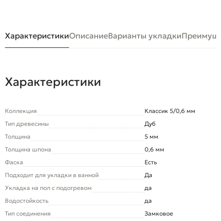
Характеристики
Описание
Варианты укладки
Преимуще
Характеристики
Коллекция
Классик 5/0,6 мм
Тип древесины
Дуб
Толщина
5 мм
Толщина шпона
0,6 мм
Фаска
Есть
Подходит для укладки в ванной
Да
Укладка на пол c подогревом
да
Водостойкость
да
Тип соединения
Замковое