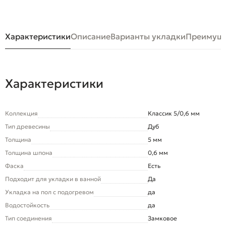
Характеристики
Описание
Варианты укладки
Преимуще
Характеристики
Коллекция
Классик 5/0,6 мм
Тип древесины
Дуб
Толщина
5 мм
Толщина шпона
0,6 мм
Фаска
Есть
Подходит для укладки в ванной
Да
Укладка на пол c подогревом
да
Водостойкость
да
Тип соединения
Замковое