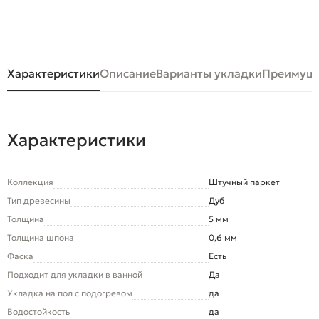
Характеристики
Описание
Варианты укладки
Преимуще
Характеристики
Коллекция
Штучный паркет
Тип древесины
Дуб
Толщина
5 мм
Толщина шпона
0,6 мм
Фаска
Есть
Подходит для укладки в ванной
Да
Укладка на пол c подогревом
да
Водостойкость
да