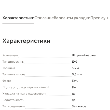
Характеристики
Описание
Варианты укладки
Преимуще
Характеристики
Коллекция
Штучный паркет
Тип древесины
Дуб
Толщина
5 мм
Толщина шпона
0,6 мм
Фаска
Есть
Подходит для укладки в ванной
Да
Укладка на пол c подогревом
да
Водостойкость
да
Тип соединения
Замковое