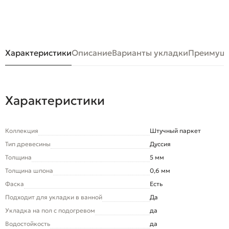
Характеристики
Описание
Варианты укладки
Преимуще
Характеристики
Коллекция
Штучный паркет
Тип древесины
Дуссия
Толщина
5 мм
Толщина шпона
0,6 мм
Фаска
Есть
Подходит для укладки в ванной
Да
Укладка на пол c подогревом
да
Водостойкость
да