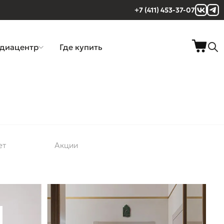
+7 (411) 453-37-07
диацентр
Где купить
ет
Акции