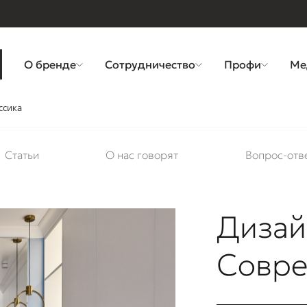
О бренде
Сотрудничество
Профи
Ме
ссика
Статьи
О нас говорят
Вопрос-отв
Дизай
Совре